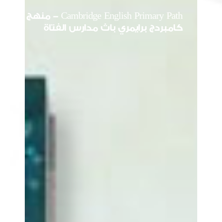
Cambridge English Primary Path - منهج
كامبردج برايمري باث مدارس الفتاة